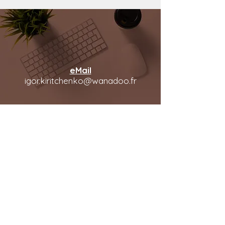
eMail
igor.kiritchenko@wanadoo.fr
ADRESSE
110, rue de Paris, boîte 53
93800, Epinay-
sur-Seine, France